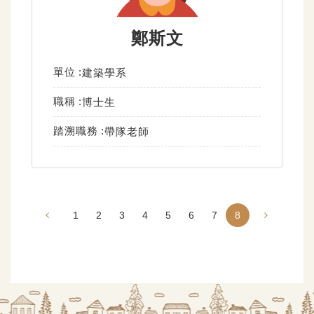
鄭斯文
單位
建築學系
職稱
博士生
踏溯職務
帶隊老師
1
2
3
4
5
6
7
8