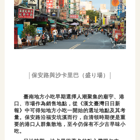
│保安路與沙卡里巴（盛り場）│
臺南地方小吃早期選擇人潮聚集的廟宇、港
口、市場作為銷售地點，從《漢文臺灣日日新
報》中可得知地方小吃一開始的選址地點及其考
量。保安路沿福安坑溪而行，自清領時期便是重
要的港口人群集散地，至今仍保有不少古早味小
吃。