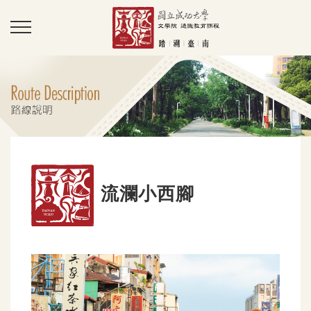
流瀾小西腳