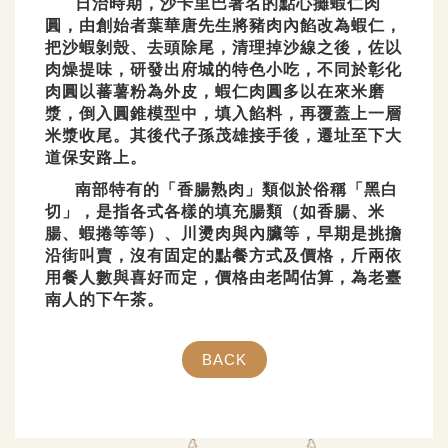
日治時期，沙卡里巴著名的點心攤蝦仁肉
圓，由創始者葉華唐先生將豬肉內餡改為蝦仁，
把沙蝦剝殼、去頭除尾，清理掉沙線之後，佐以
肉燥提味，研發出府城的特色小吃，不同於彰化
肉圓以蕃薯粉為外皮，蝦仁肉圓多以在來米磨
漿，倒入圓錐模型中，填入餡料，再覆蓋上一層
米漿收尾。其後代子孫茂雄接手後，遷址至下大
道保安路上。
南部特有的「香腸熟肉」類似於俗稱「黑白
切」，是指各式各樣的填充腸類（如香腸、米
腸、蝦捲等等）、川燙肉與內臟等，早期是挑擔
沿街叫賣，沒有固定的點餐方式及價格，斤兩依
用餐人數與喜好而定，價格由老闆估算，為老臺
南人的下午茶。
BACK