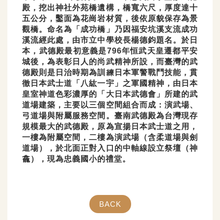
殿，挖出神社外苑橋遺構，橋寬六尺，厚度達十
五公分，鑿面為花崗岩材質，後依原貌保存為景
觀橋。命名為「成功橋」乃因福安坑溪支流成功
溪流經此處，由市立中學校長楊德鈞題名。於日
本，武德殿最初意義是796年恒武天皇遷都平安
城後，為表彰日人的尚武精神所設，而臺灣的武
德殿則是日治時期為訓練日本軍警戰鬥技能，貫
徹日本武士道「八紘一宇」之軍國精神，由日本
皇室神道色彩濃厚的「大日本武德會」所建的武
道場建築，主要以三個空間組合而成：演武場、
弓道場與附屬服務空間。臺南武德殿為台灣現存
規模最大的武德殿，原為宣揚日本武士道之用，
一樓為附屬空間，二樓為演武場（含柔道場與劍
道場），於北面正對入口的中軸線設立祭壇（神
龕），現為忠義國小的禮堂。
BACK