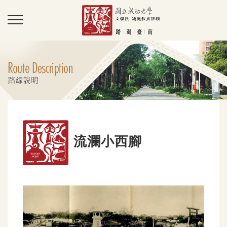
流瀾小西腳