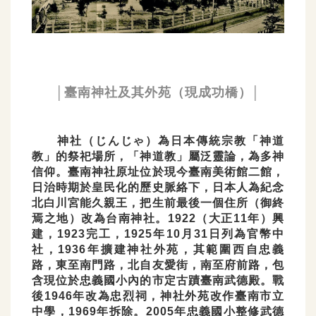
│臺南神社及其外苑（現成功橋）│
神社（じんじゃ）為日本傳統宗教「神道
教」的祭祀場所，「神道教」屬泛靈論，為多神
信仰。臺南神社原址位於現今臺南美術館二館，
日治時期於皇民化的歷史脈絡下，日本人為紀念
北白川宮能久親王，把生前最後一個住所（御終
焉之地）改為台南神社。1922（大正11年）興
建，1923完工，1925年10月31日列為官幣中
社，1936年擴建神社外苑，其範圍西自忠義
路，東至南門路，北自友愛街，南至府前路，包
含現位於忠義國小內的市定古蹟臺南武德殿。戰
後1946年改為忠烈祠，神社外苑改作臺南市立
中學，1969年拆除。2005年忠義國小整修武德