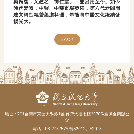
藥鋪後，又改名「博仁堂」，並沿用至今。如今
時代變遷，中醫、中藥市場萎縮，第六代老闆周
建文轉型經營藥膳料理，希能將中醫文化繼續發
揚光大。
BACK
地址：701台南市東區大學路1號 修齊大樓七樓26705-踏溯台南辦公
室
電話：06-2757575 轉52012、52013