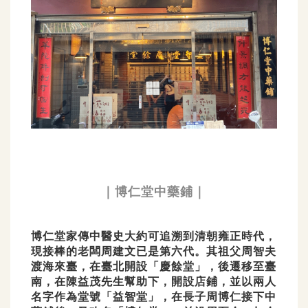
｜博仁堂中藥鋪｜
博仁堂家傳中醫史大約可追溯到清朝雍正時代，
現接棒的老闆周建文已是第六代。其祖父周智夫
渡海來臺，在臺北開設「慶餘堂」，後遷移至臺
南，在陳益茂先生幫助下，開設店鋪，並以兩人
名字作為堂號「益智堂」，在長子周博仁接下中