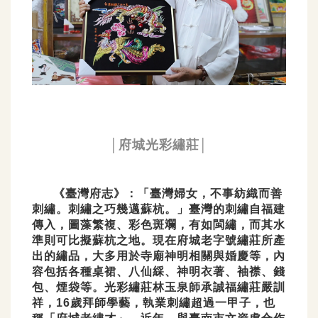
│府城光彩繡莊│
《臺灣府志》：「臺灣婦女，不事紡織而善
刺繡。刺繡之巧幾邁蘇杭。」臺灣的刺繡自福建
傳入，圖藻繁複、彩色斑斕，有如閩繡，而其水
準則可比擬蘇杭之地。現在府城老字號繡莊所產
出的繡品，大多用於寺廟神明相關與婚慶等，內
容包括各種桌裙、八仙綵、神明衣著、袖襟、錢
包、煙袋等。光彩繡莊林玉泉師承誠福繡莊嚴訓
祥，16歲拜師學藝，執業刺繡超過一甲子，也