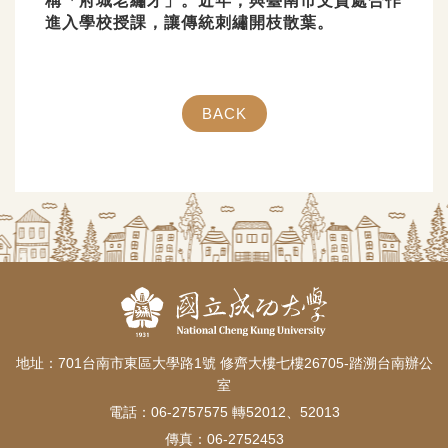
稱「府城老繡才」。近年，與臺南市文資處合作
進入學校授課，讓傳統刺繡開枝散葉。
BACK
地址：701台南市東區大學路1號 修齊大樓七樓26705-踏溯台南辦公
室
電話：06-2757575 轉52012、52013
傳真：06-2752453