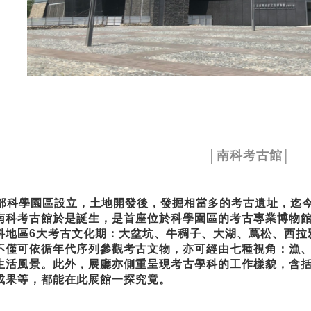
│南科考古館│
部科學園區設立，土地開發後，發掘相當多的考古遺址，迄今
南科考古館於是誕生，是首座位於科學園區的考古專業博物
科地區6大考古文化期：大坌坑、牛稠子、大湖、蔦松、西拉雅
不僅可依循年代序列參觀考古文物，亦可經由七種視角：漁
生活風景。此外，展廳亦側重呈現考古學科的工作樣貌，含
成果等，都能在此展館一探究竟。