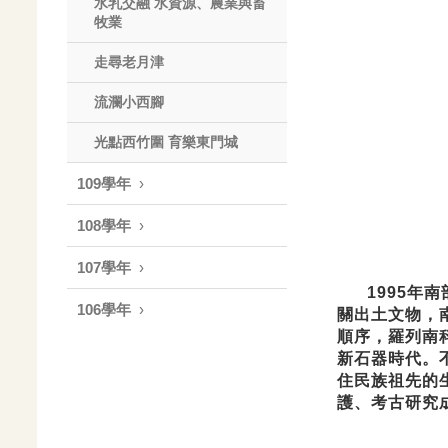
水乳交融 水資源、農業與畜
牧業
走尋老月津
流瀾小西腳
光點西竹圍 育樂東門城
109學年
108學年
107學年
1995年南
106學年
關出土文物，
順序，羅列南
新石器時代。
住民族祖先的
護、考古研究