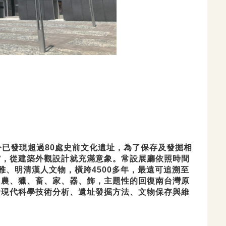
已發現超過80處史前文化遺址，為了保存及發掘相
館，從建築外觀設計就充滿意象。常設展廳依照時間
、明清漢人文物，橫跨4500多年，最遠可追溯至
、農、獵、畜、家、器、飾，主題性的回復南台灣原
括現代科學技術分析、遺址發掘方法、文物保存與維