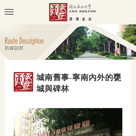
城南舊事-寧南內外的甕
城與碑林