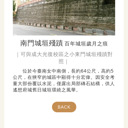
南門城垣殘蹟
百年城垣歲月之痕
｜可與成大光復校區之小東門城垣殘蹟對
照｜
位於今臺南女中南側，長約64公尺，高約5
公尺，在狹窄的城區中顯得十分宏偉。因安全考
量大部份覆以水泥，僅露出局部磚石結構，供人
遙想府城舊日城垣環繞之風華。
BACK