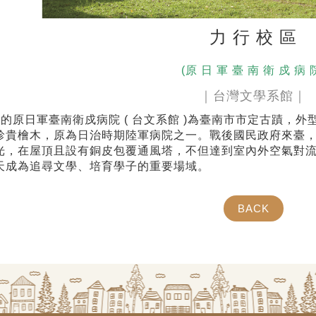
力 行 校 區
(原 日 軍 臺 南 衛 戍 病 
｜台灣文學系館｜
的原日軍臺南衛戍病院 ( 台文系館 )為臺南市市定古蹟，
珍貴檜木，原為日治時期陸軍病院之一。戰後國民政府來臺，
光，在屋頂且設有銅皮包覆通風塔，不但達到室內外空氣對
天成為追尋文學、培育學子的重要場域。
BACK