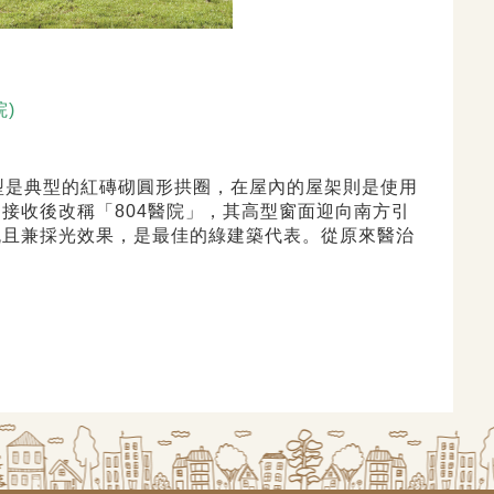
院)
外型是典型的紅磚砌圓形拱圈，在屋內的屋架則是使用
接收後改稱「804醫院」，其高型窗面迎向南方引
流且兼採光效果，是最佳的綠建築代表。從原來醫治