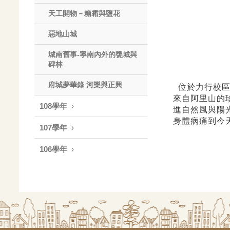
天工開物－糖霜與鹽花
惡地山城
城南舊事-寧南內外的甕城與
碑林
府城夢華錄 河樂與正興
位於力行校區
來自阿里山的
108學年
進自然風與陽
身體病痛到今
107學年
106學年