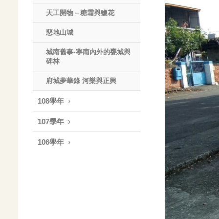
天工開物－糖霜與鹽花
惡地山城
城南舊事-寧南內外的甕城與
碑林
府城夢華錄 河樂與正興
108學年
107學年
106學年