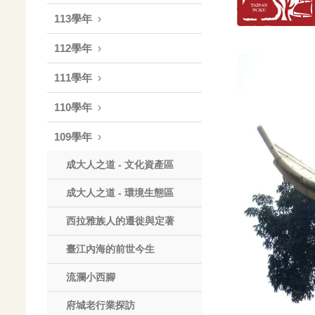
113學年
112學年
111學年
110學年
109學年
成大人之道 - 文化資產區
成大人之道 - 環境生態區
西拉雅族人的遷徙與定著
臺江內海的前世今生
流瀾小西腳
府城老行業探訪