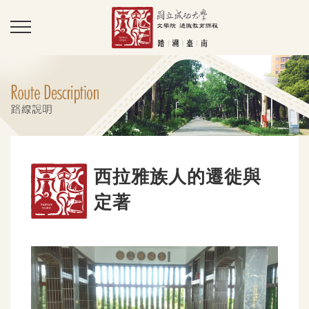
西拉雅族人的遷徙與
定著