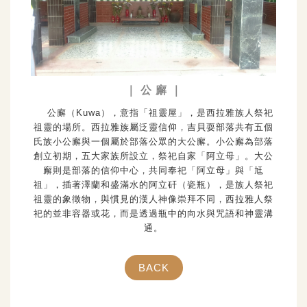
｜ 公 廨 ｜
公廨（Kuwa），意指「祖靈屋」，是西拉雅族人祭祀
祖靈的場所。西拉雅族屬泛靈信仰，吉貝耍部落共有五個
氏族小公廨與一個屬於部落公眾的大公廨。小公廨為部落
創立初期，五大家族所設立，祭祀自家「阿立母」。大公
廨則是部落的信仰中心，共同奉祀「阿立母」與「尪
祖」，插著澤蘭和盛滿水的阿立矸（瓷瓶），是族人祭祀
祖靈的象徵物，與慣見的漢人神像崇拜不同，西拉雅人祭
祀的並非容器或花，而是透過瓶中的向水與咒語和神靈溝
通。
BACK