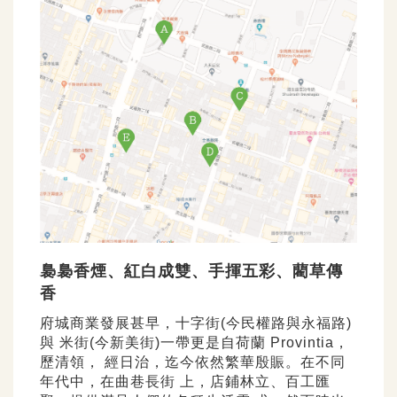
裊裊香煙、紅白成雙、手揮五彩、藺草傳
香
府城商業發展甚早，十字街(今民權路與永福路)
與 米街(今新美街)一帶更是自荷蘭 Provintia，
歷清領， 經日治，迄今依然繁華殷賑。在不同
年代中，在曲巷長街 上，店鋪林立、百工匯