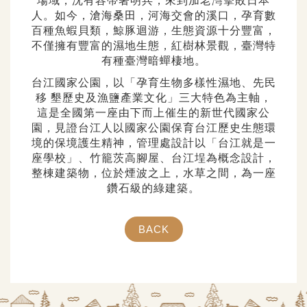
場域，沈有容帶著明兵，來到加老灣擊敗日本
人。如今，滄海桑田，河海交會的溪口，孕育數
百種魚蝦貝類，鯨豚迴游，生態資源十分豐富，
不僅擁有豐富的濕地生態，紅樹林景觀，臺灣特
有種臺灣暗蟬棲地。
台江國家公園，以「孕育生物多樣性濕地、先民
移 墾歷史及漁鹽產業文化」三大特色為主軸，
這是全國第一座由下而上催生的新世代國家公
園，見證台江人以國家公園保育台江歷史生態環
境的保境護生精神，管理處設計以「台江就是一
座學校」、竹籠茨高腳屋、台江埕為概念設計，
整棟建築物，位於煙波之上，水草之間，為一座
鑽石級的綠建築。
BACK