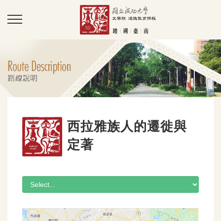
西拉雅族人的遷徙與
定著