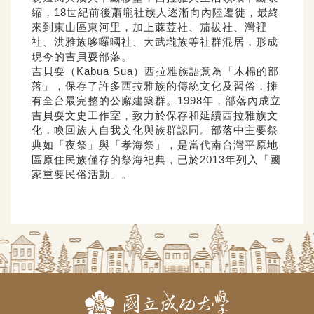
縮，18世紀前後蕭壠社族人逐漸向內陸遷徙，最終
來到東山區東河里，加上蔴荳社、茄拔社、灣裡
社、洪雅族哆囉嘓社、大武壠族等社群混居，形成
現今的吉貝耍部落。
吉貝耍（Kabua Sua）西拉雅族語意為「木棉的部
落」，保存了許多西拉雅族的傳統文化及習俗，擁
有全台最完整的公廨建築群。1998年，部落內成立
吉貝耍文史工作室，致力於保存和延續西拉雅族文
化，喚回族人自我文化與族群認同。部落中主要祭
典如「夜祭」與「孝海祭」，是當代南台灣平原地
區原住民族僅存的祭海祀典，已於2013年列入「國
家重要民俗活動」。