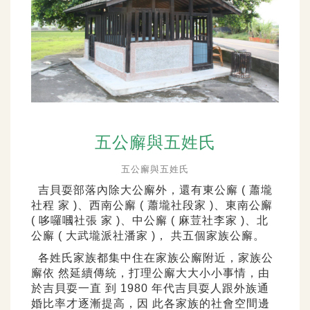
五公廨與五姓氏
五公廨與五姓氏
吉貝耍部落內除大公廨外，還有東公廨 ( 蕭壠
社程 家 )、西南公廨 ( 蕭壠社段家 )、東南公廨
( 哆囉嘓社張 家 )、中公廨 ( 麻荳社李家 )、北
公廨 ( 大武壠派社潘家 )， 共五個家族公廨。
各姓氏家族都集中住在家族公廨附近，家族公
廨依 然延續傳統，打理公廨大大小小事情，由
於吉貝耍一直 到 1980 年代吉貝耍人跟外族通
婚比率才逐漸提高，因 此各家族的社會空間邊