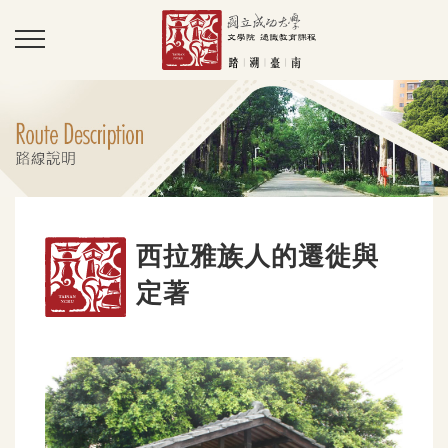
西拉雅族人的遷徙與
定著