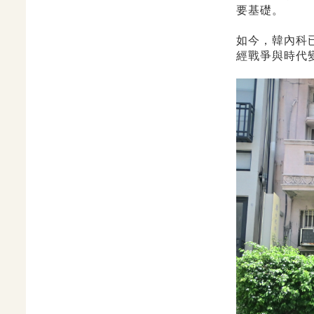
要基礎。
如今，韓內科
經戰爭與時代