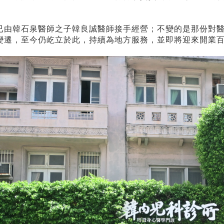
已由韓石泉醫師之子韓良誠醫師接手經營；不變的是那份對
變遷，至今仍屹立於此，持續為地方服務，並即將迎來開業