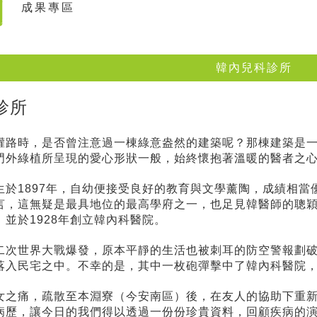
成果專區
韓內兒科診所
診所
權路時，是否曾注意過一棟綠意盎然的建築呢？那棟建築是一
門外綠植所呈現的愛心形狀一般，始終懷抱著溫暖的醫者之
生於1897年，自幼便接受良好的教育與文學薰陶，成績相當
言，這無疑是最具地位的最高學府之一，也足見韓醫師的聰
並於1928年創立韓內科醫院。
二次世界大戰爆發，原本平靜的生活也被刺耳的防空警報劃破。
落入民宅之中。不幸的是，其中一枚砲彈擊中了韓內科醫院
女之痛，疏散至本淵寮（今安南區）後，在友人的協助下重
病歷，讓今日的我們得以透過一份份珍貴資料，回顧疾病的