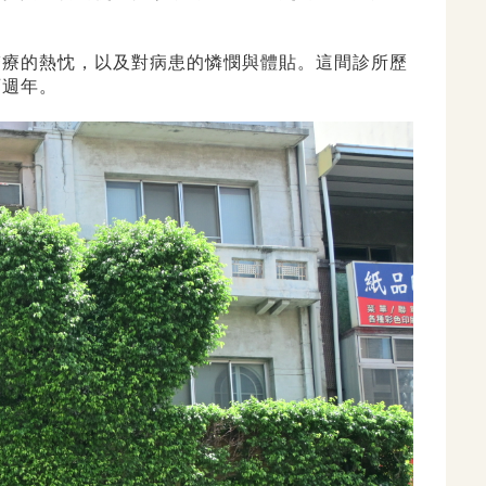
醫療的熱忱，以及對病患的憐憫與體貼。這間診所歷
百週年。