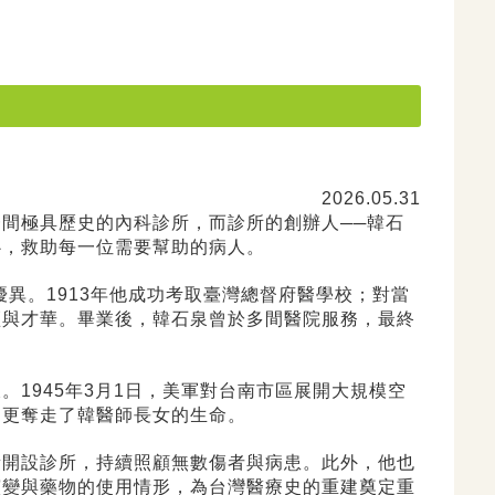
2026.05.31
間極具歷史的內科診所，而診所的創辦人──韓石
心，救助每一位需要幫助的病人。
優異。1913年他成功考取臺灣總督府醫學校；對當
穎與才華。畢業後，韓石泉曾於多間醫院服務，最終
1945年3月1日，美軍對台南市區展開大規模空
，更奪走了韓醫師長女的生命。
新開設診所，持續照顧無數傷者與病患。此外，他也
演變與藥物的使用情形，為台灣醫療史的重建奠定重