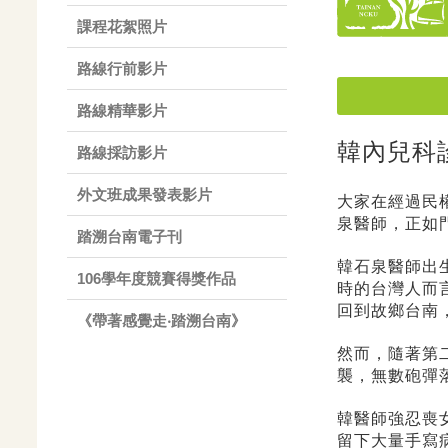
課程花絮照片
路線行前影片
路線精華影片
韓內兒科
路線採訪影片
外文班成果發表影片
大家在經過民
泉醫師，正如
踏溯台南電子刊
韓石泉醫師出
106學年度競賽得獎作品
時的台灣人而
回到故鄉台南，
《帶著感覺走‧踏溯台南》
然而，隨著第
襲，無數砲彈
韓醫師強忍喪
留下大量手寫