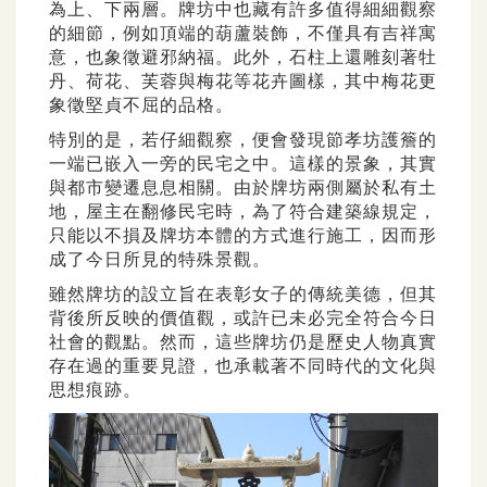
為上、下兩層。牌坊中也藏有許多值得細細觀察
的細節，例如頂端的葫蘆裝飾，不僅具有吉祥寓
意，也象徵避邪納福。此外，石柱上還雕刻著牡
丹、荷花、芙蓉與梅花等花卉圖樣，其中梅花更
象徵堅貞不屈的品格。
特別的是，若仔細觀察，便會發現節孝坊護簷的
一端已嵌入一旁的民宅之中。這樣的景象，其實
與都市變遷息息相關。由於牌坊兩側屬於私有土
地，屋主在翻修民宅時，為了符合建築線規定，
只能以不損及牌坊本體的方式進行施工，因而形
成了今日所見的特殊景觀。
雖然牌坊的設立旨在表彰女子的傳統美德，但其
背後所反映的價值觀，或許已未必完全符合今日
社會的觀點。然而，這些牌坊仍是歷史人物真實
存在過的重要見證，也承載著不同時代的文化與
思想痕跡。