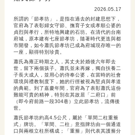
2026.05.17
所謂的「節孝坊」，是指在過去的封建思想下，
官府為了表彰婦女守節、撫育子女或孝順公婆的
貞烈與孝行，所特地興建的石坊。在清代的台南
府城，原本建有七座節孝坊，隨著時代更迭與都
市開發，如今蕭氏節孝坊已成為府城現存唯一的
一座，顯得特別珍貴。
蕭氏為雍正時期之人，其丈夫於婚後六年即去
世，留下兩個孩子。蕭氏並未再嫁，獨自扶養二
子長大成人，並用心的侍奉公婆，在當時的社會
環境與禮教制度下，她的行徑被視為堅貞與孝道
的典範。到了嘉慶年間，官府為了表彰蕭氏這份
難能可貴的精神，特別在其故居「二府口」前
（即今府前路一段304巷）立此節孝坊，流傳後
世。
蕭氏節孝坊約高4.5公尺，屬於「單間二柱重簷
式」牌坊。「單間、二柱」意指牌坊由一個通道
口與兩根立柱所構成；「重簷」則代表其護簷分