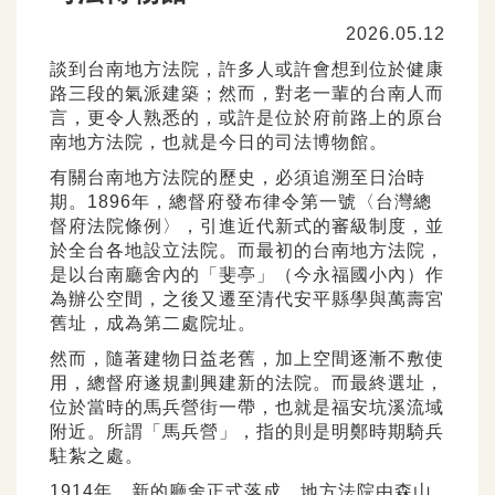
2026.05.12
談到台南地方法院，許多人或許會想到位於健康
路三段的氣派建築；然而，對老一輩的台南人而
言，更令人熟悉的，或許是位於府前路上的原台
南地方法院，也就是今日的司法博物館。
有關台南地方法院的歷史，必須追溯至日治時
期。1896年，總督府發布律令第一號〈台灣總
督府法院條例〉，引進近代新式的審級制度，並
於全台各地設立法院。而最初的台南地方法院，
是以台南廳舍內的「斐亭」（今永福國小內）作
為辦公空間，之後又遷至清代安平縣學與萬壽宮
舊址，成為第二處院址。
然而，隨著建物日益老舊，加上空間逐漸不敷使
用，總督府遂規劃興建新的法院。而最終選址，
位於當時的馬兵營街一帶，也就是福安坑溪流域
附近。所謂「馬兵營」，指的則是明鄭時期騎兵
駐紮之處。
1914年，新的廳舍正式落成。地方法院由森山