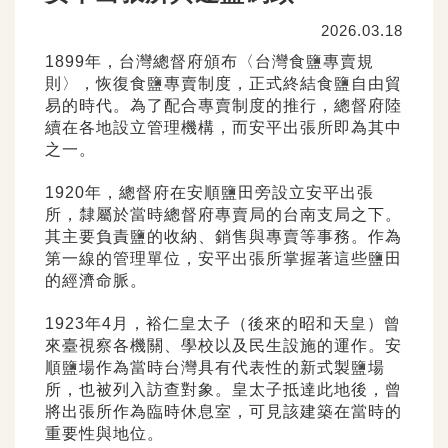
2026.03.18
1899年，台灣總督府頒布〈台灣食鹽專賣規
則〉，恢復食鹽專賣制度，正式終結食鹽自由貿
易的時代。為了配合專賣制度的推行，總督府陸
續在各地設立管理機構，而安平出張所即為其中
之一。
1920年，總督府在安順鹽田旁設立安平出張
所，隸屬於當時總督府專賣局的台南支局之下。
其主要負責鹽的收納、銷售與專賣等事務。作為
第一線的管理單位，安平出張所掌握著這些鹽田
的經濟命脈。
1923年4月，裕仁皇太子（後來的昭和天皇）曾
來臺視察各機關、學校以及民生設施的運作。安
順鹽場作為當時台灣具有代表性的新式製鹽場
所，也被列入訪查對象。皇太子抵達此地後，曾
將出張所作為臨時休息室，可見該建築在當時的
重要性與地位。