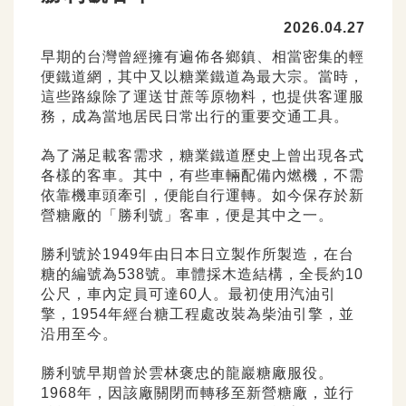
2026.04.27
早期的台灣曾經擁有遍佈各鄉鎮、相當密集的輕
便鐵道網，其中又以糖業鐵道為最大宗。當時，
這些路線除了運送甘蔗等原物料，也提供客運服
務，成為當地居民日常出行的重要交通工具。
為了滿足載客需求，糖業鐵道歷史上曾出現各式
各樣的客車。其中，有些車輛配備內燃機，不需
依靠機車頭牽引，便能自行運轉。如今保存於新
營糖廠的「勝利號」客車，便是其中之一。
勝利號於1949年由日本日立製作所製造，在台
糖的編號為538號。車體採木造結構，全長約10
公尺，車內定員可達60人。最初使用汽油引
擎，1954年經台糖工程處改裝為柴油引擎，並
沿用至今。
勝利號早期曾於雲林褒忠的龍巖糖廠服役。
1968年，因該廠關閉而轉移至新營糖廠，並行