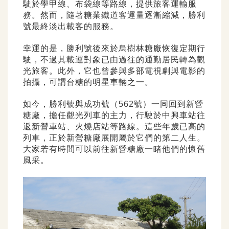
駛於學甲線、布袋線等路線，提供旅客運輸服
務。然而，隨著糖業鐵道客運量逐漸縮減，勝利
號最終淡出載客的服務。
幸運的是，勝利號後來於烏樹林糖廠恢復定期行
駛，不過其載運對象已由過往的通勤居民轉為觀
光旅客。此外，它也曾參與多部電視劇與電影的
拍攝，可謂台糖的明星車輛之一。
如今，勝利號與成功號（562號）一同回到新營
糖廠，擔任觀光列車的主力，行駛於中興車站往
返新營車站、火燒店站等路線。這些年歲已高的
列車，正於新營糖廠展開屬於它們的第二人生。
大家若有時間可以前往新營糖廠一睹他們的懷舊
風采。