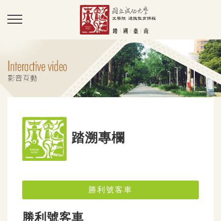
踏溯專欄
勝利號客車
勝利號客車