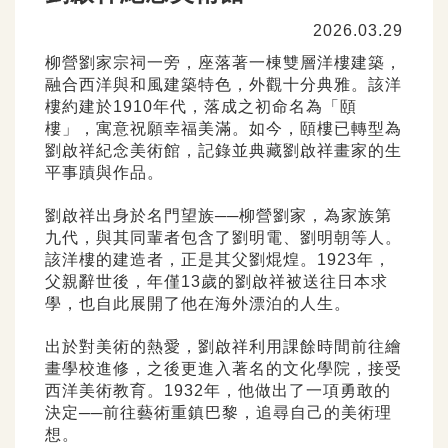
2026.03.29
柳營劉家宗祠一旁，座落著一棟雙層洋樓建築，
融合西洋與和風建築特色，外觀十分典雅。該洋
樓約建於1910年代，落成之初命名為「頤
樓」，寓意祝願幸福美滿。如今，頤樓已轉型為
劉啟祥紀念美術館，記錄並典藏劉啟祥畫家的生
平事蹟與作品。
劉啟祥出身於名門望族──柳營劉家，為家族第
九代，與其同輩者包含了劉明電、劉明朝等人。
該洋樓的建造者，正是其父劉焜煌。1923年，
父親辭世後，年僅13歲的劉啟祥被送往日本求
學，也自此展開了他在海外漂泊的人生。
出於對美術的熱愛，劉啟祥利用課餘時間前往繪
畫學校進修，之後更進入著名的文化學院，接受
西洋美術教育。1932年，他做出了一項勇敢的
決定──前往藝術重鎮巴黎，追尋自己的美術理
想。