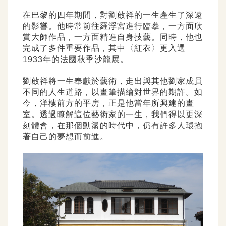
在巴黎的四年期間，對劉啟祥的一生產生了深遠
的影響。他時常前往羅浮宮進行臨摹，一方面欣
賞大師作品，一方面精進自身技藝。同時，他也
完成了多件重要作品，其中〈紅衣〉更入選
1933年的法國秋季沙龍展。
劉啟祥將一生奉獻於藝術，走出與其他劉家成員
不同的人生道路，以畫筆描繪對世界的期許。如
今，洋樓前方的平房，正是他當年所興建的畫
室。透過瞭解這位藝術家的一生，我們得以更深
刻體會，在那個動盪的時代中，仍有許多人環抱
著自己的夢想而前進。