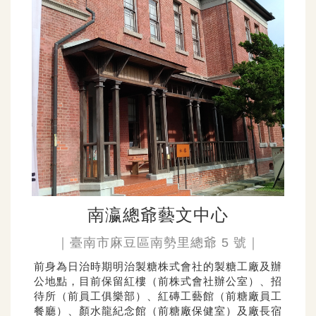
南瀛總爺藝文中心
｜臺南市麻豆區南勢里總爺 5 號｜
前身為日治時期明治製糖株式會社的製糖工廠及辦
公地點，目前保留紅樓（前株式會社辦公室）、招
待所（前員工俱樂部）、紅磚工藝館（前糖廠員工
餐廳）、顏水龍紀念館（前糖廠保健室）及廠長宿