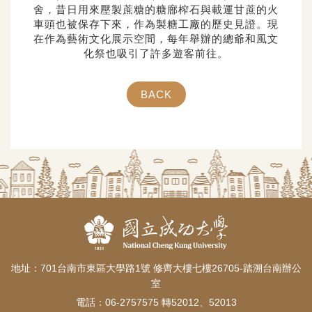
舍，昔日用來壓製蔗糖的糖廍榨石與載運甘蔗的火
車頭也被保存下來，作為製糖工廠的歷史見證。現
在作為藝術文化展示空間，每年舉辦的總爺和風文
化祭也吸引了許多遊客前往。
BACK
地址：701台南市東區大學路1號 修齊大樓七樓26705-踏溯台南辦公
室
電話：06-2757575 轉52012、52013