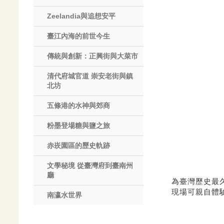
Zeelandia與追想安平
臺江內海的前世今生
傳統與創新：正興街與大菜市
清代府城官道 崇安老街與鎮
北坊
五條港的水神與郊商
粉墨登場糖與鹽之旅
赤崁園區的歷史軌跡
文學秘境 從臺灣府到臺南州
廳
為臺灣歷史最
現場可親自體
南瀛水世界