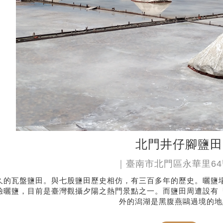
北門井仔腳鹽田
｜臺南市北門區永華里6
久的瓦盤鹽田。與七股鹽田歷史相仿，有三百多年的歷史。曬鹽
驗曬鹽，目前是臺灣觀攝夕陽之熱門景點之一。而鹽田周遭設有
外的潟湖是黑腹燕鷗過境的地