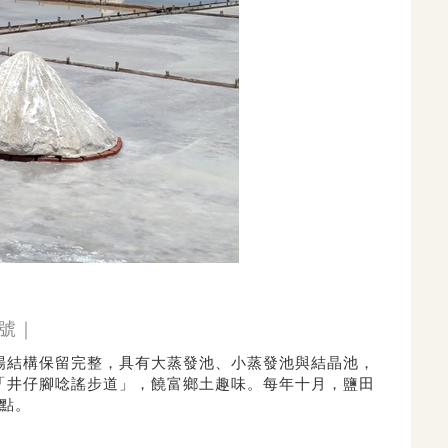
4號｜
場結構保留完整，具有大蒸發池、小蒸發池與結晶池，
「井仔腳唸謠步道」，饒富鄉土趣味。每年十月，鹽田
點。