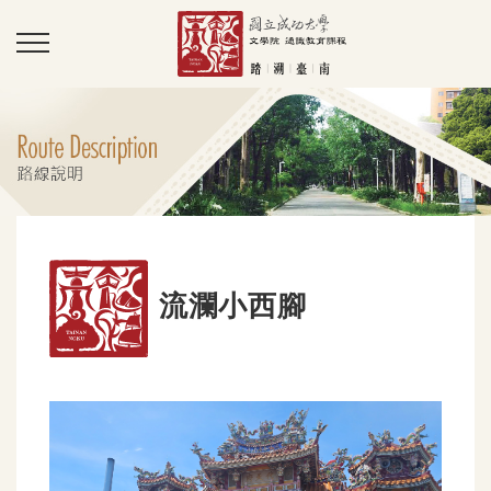
流瀾小西腳