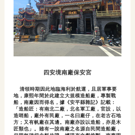
四安境南廠保安宮
清領時期因此地臨海利於航運，且居軍事要
地，康熙年間於此建立大規模造船廠，專製戰
船，南廠因而得名，據《安平縣雜記》記載：
「造船匠：有南北二廠，北名軍工廠，官設，以
造哨船，廠外有民廠，一名曰廠仔，在老古石地
方；又有帆廠在其邊。南廠亦設以造船，亦是木
匠類也」。雖有一說南廠之名源自民間造船廠，