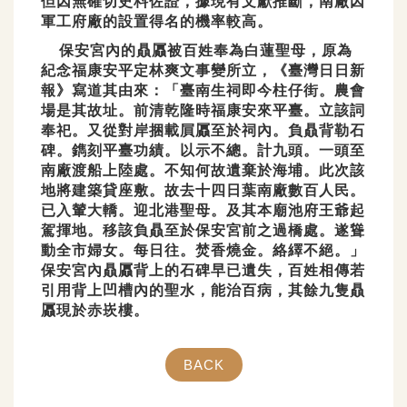
但因無確切史料佐證，據現有文獻推斷，南廠因
軍工府廠的設置得名的機率較高。
保安宮內的贔屭被百姓奉為白蓮聖母，原為
紀念福康安平定林爽文事變所立，《臺灣日日新
報》寫道其由來：「臺南生祠即今柱仔街。農會
場是其故址。前清乾隆時福康安來平臺。立該詞
奉祀。又從對岸捆載屓屭至於祠內。負贔背勒石
碑。鐫刻平臺功績。以示不總。計九頭。一頭至
南廠渡船上陸處。不知何故遺棄於海埔。此次該
地將建築貸座敷。故去十四日葉南廠數百人民。
已入輦大轎。迎北港聖母。及其本廟池府王爺起
駕揮地。移該負贔至於保安宮前之過橋處。遂聳
動全市婦女。每日往。焚香燒金。絡繹不絕。」
保安宮內贔屭背上的石碑早已遺失，百姓相傳若
引用背上凹槽內的聖水，能治百病，其餘九隻贔
屭現於赤崁樓。
BACK