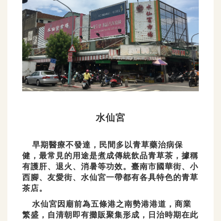
水仙宮
早期醫療不發達，民間多以青草藥治病保
健，最常見的用途是煮成傳統飲品青草茶，據稱
有護肝、退火、消暑等功效。臺南市國華街、小
西腳、友愛街、水仙宮一帶都有各具特色的青草
茶店。
水仙宮因廟前為五條港之南勢港港道，商業
繁盛，自清朝即有攤販聚集形成，日治時期在此