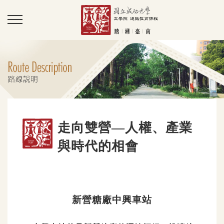
走向雙營—人權、產業
與時代的相會
新營糖廠中興車站