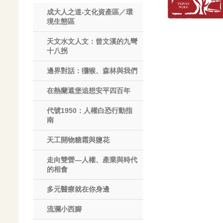
成大人之道-文化資產區／環
境生態區
天文水文人文：曾文溪的九彎
十八拐
邊界對話：獼猴、森林與我們
在熱蘭遮堡追想安平四百年
代號1950：人權白恐行動指
南
天工開物糖霜與鹽花
走向雙營—人權、產業與時代
的相會
多元醫療就在你身邊
流瀾小西腳