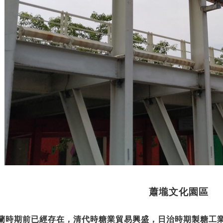
蕭壠文化園區
時期前已經存在，清代時糖業貿易興盛，日治時期製糖工業