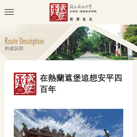
在熱蘭遮堡追想安平四
百年