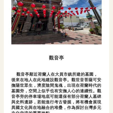
觀音亭
觀音亭鄰近荷蘭人在大員市鎮所建的墓園，
後來在地人在此地建設觀音亭。觀世音菩薩可安
撫陽世眾生，濟度陰間鬼魂，出現在荷蘭時代的
墓園旁，空間上似乎也有安撫人心的連續性。​觀
音亭旁的停車場地底可能還保有部分荷蘭人墓碑
與史料遺跡，若能進行考古發掘，將有機會展現
異國文化與在地融合的堆疊，作為探討台灣多元