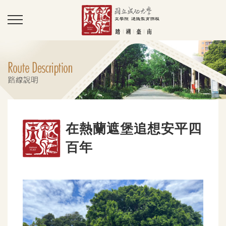
在熱蘭遮堡追想安平四
百年