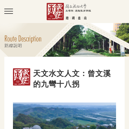
天文水文人文：曾文溪
的九彎十八拐