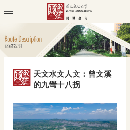
天文水文人文：曾文溪
的九彎十八拐