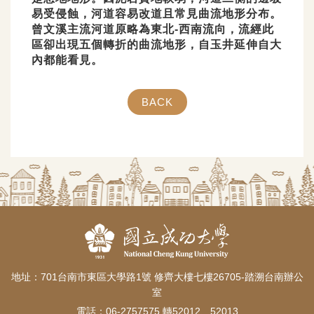
易受侵蝕，河道容易改道且常見曲流地形分布。
曾文溪主流河道原略為東北-西南流向，流經此
區卻出現五個轉折的曲流地形，自玉井延伸自大
內都能看見。
BACK
地址：701台南市東區大學路1號 修齊大樓七樓26705-踏溯台南辦公
室
電話：06-2757575 轉52012、52013