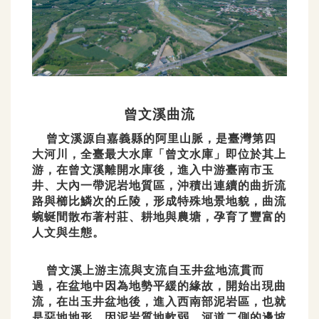
曾文溪曲流
曾文溪源自嘉義縣的阿里山脈，是臺灣第四
大河川，全臺最大水庫「曾文水庫」即位於其上
游，在曾文溪離開水庫後，進入中游臺南市玉
井、大內一帶泥岩地質區，沖積出連續的曲折流
路與櫛比鱗次的丘陵，形成特殊地景地貌，曲流
蜿蜒間散布著村莊、耕地與農塘，孕育了豐富的
人文與生態。
曾文溪上游主流與支流自玉井盆地流貫而
過，在盆地中因為地勢平緩的緣故，開始出現曲
流，在出玉井盆地後，進入西南部泥岩區，也就
是惡地地形。因泥岩質地軟弱，河道二側的邊坡