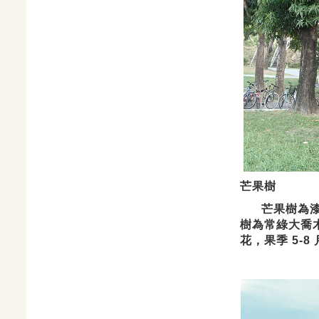
芒果樹
芒果樹為漆樹
樹為常綠大喬
花，果季 5-