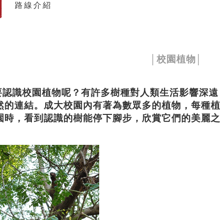
路線介紹
│校園植物│
識校園植物呢？有許多樹種對人類生活影響深遠
然的連結。成大校園內有著為數眾多的植物，每種
園時，看到認識的樹能停下腳步，
欣賞它們的美麗