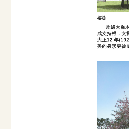
榕樹
常綠大喬木，
成支持根，支
大
正12 年(
美的身形更被