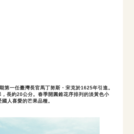
第一任臺灣長官馬丁努斯・宋克於1625年引進。
形，長約20公分。春季開圓錐花序排列的淡黃色小
深受國人喜愛的芒果品種。