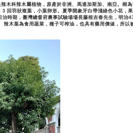
木科辣木屬植物，原產於非洲、馬達加斯加、南亞。樹為落
3 回羽狀複葉，小葉卵形。夏季開象牙白帶淺綠色小花，果莢3
日治時期，臺灣總督府農事試驗場場長藤根吉春先生，明治43
。 辣木葉為食用蔬菜，種子可榨油，也具有藥用價値，所以