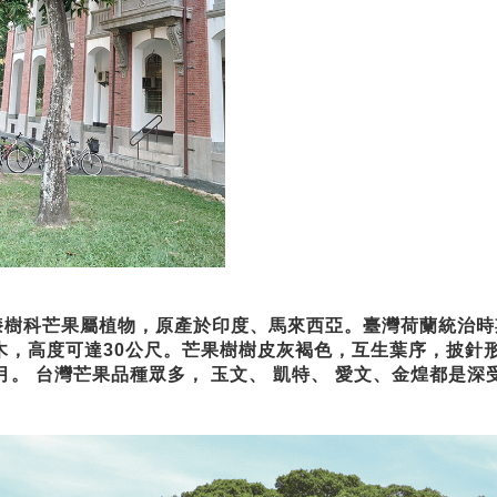
科芒果屬植物，原產於印度、馬來西亞。臺灣荷蘭統治時期
木，高度可達30公尺。芒果樹樹皮灰褐色，互生葉序，披針
8 月。 台灣芒果品種眾多， 玉文、 凱特、 愛文、金煌都是