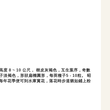
度 8 ~ 10 公尺， 樹皮灰褐色，互生
葉序，奇數
種子淡褐色，形狀扁橢圓形，
每莢種子5 - 10粒。 昭
每年花季便可到
水庫賞花，落花時步道猶如鋪上粉