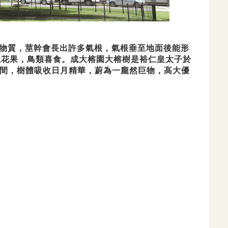
物質，莖
幹會長出許多氣根，氣根垂至地面後能形
隱花果，鳥類喜食。成大榕園大榕樹是裕仁皇太子於
時間，樹體吸
收日月精華，蔚為一龐然巨物，高大優