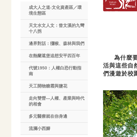
成大人之道-文化資產區／環
境生態區
天文水文人文：曾文溪的九彎
十八拐
邊界對話：獼猴、森林與我們
在熱蘭遮堡追想安平四百年
為什麼要認
活與這些自
代號1950：人權白恐行動指
們漫遊於校
南
天工開物糖霜與鹽花
走向雙營—人權、產業與時代
的相會
多元醫療就在你身邊
流瀾小西腳