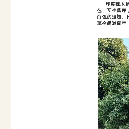
印度辣木是辣
色。互生葉序，
白色的短翅。
至今超過百年