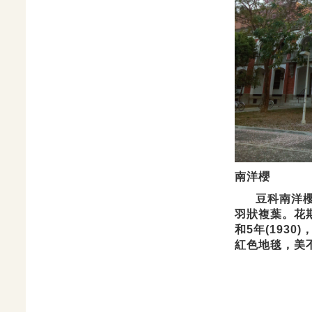
南洋櫻
豆科南洋櫻屬
羽狀複葉。花期
和5年(1930
紅色地毯，美