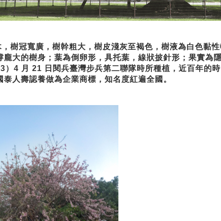
樹冠寬廣，樹幹粗大，樹皮淺灰至褐色，樹液為白色黏性
撐龐大的樹身；葉為倒卵形，
具托葉，線狀披針形；果實為
1923）4 月 21 日閱兵臺灣步兵第二聯隊時所種植，近百年的
國泰人壽認養做為企業商標，知
名度紅遍全國。