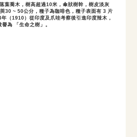
葉喬木，樹高超過10米，傘狀樹幹，樹皮淡灰
0 ~ 50公分，種子為咖啡色，種子表面有 3 片
年（1910）從印度及爪哇考察後引進印度辣木，
被譽為 「生命之樹」。