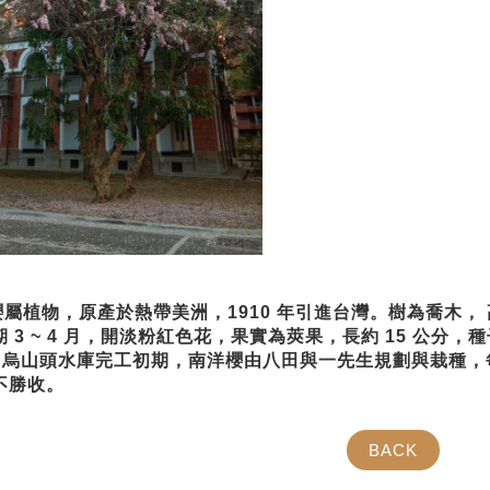
植物，原產於熱帶美洲，1910 年引進
台灣。樹為喬木， 高
 3 ~ 4 月，開淡粉紅色花，果
實為莢果，長約 15 公分，
)，烏山頭水庫完工初
期，南洋櫻由八田與一先生規劃與栽種，
不勝收。
BACK