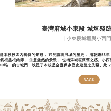
臺灣府城小東段 城垣殘
｜小東段城垣與小西
校校園內獨特的景觀， 它見證著府城的歷史， 淸乾隆53年（1
氣根盤根錯節， 生意盎然的景致， 也增添城垣懷舊之感。小西門於
中唯一的古城門，映證了本校是全臺保存歷史建築之先驅。此 2
BACK