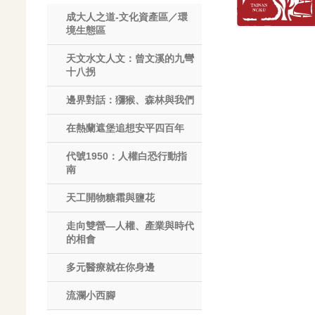
成大人之道-文化資產區／環
境生態區
天文水文人文：曾文溪的九彎
十八拐
邊界對話：獼猴、森林與我們
在熱蘭遮堡追想安平四百年
代號1950：人權白恐行動指
南
天工開物糖霜與鹽花
走向雙營—人權、產業與時代
的相會
多元醫療就在你身邊
流瀾小西腳