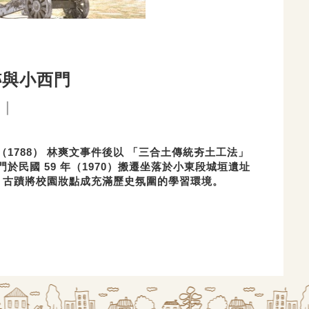
跡與小西門
門｜
788） 林爽文事件後以 「三合土傳統夯土工法」
民國 59 年（1970）搬遷坐落於小東段城垣遺址
 古蹟將校園妝點成充滿歷史氛圍的學習環境。