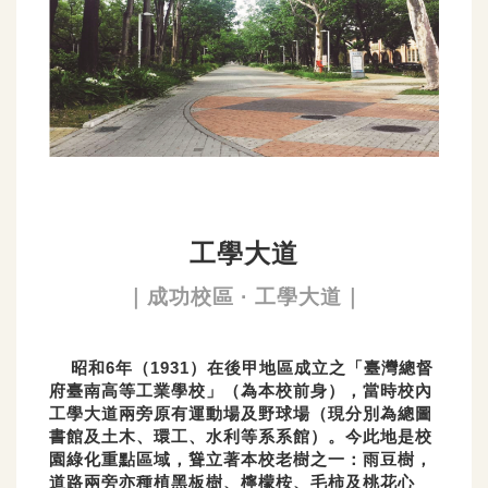
工學大道
｜成功校區 · 工學大道｜
昭和6年（1931）在後甲地區成立之「臺灣總督
府臺南高等工業學校」（為本校前身），當時校內
工學大道兩旁原有運動場及野球場（現分別為總圖
書館及土木、環工、水利等系系館）。今此地是校
園綠化重點區域，聳立著本校老樹之一：雨豆樹，
道路兩旁亦種植黑板樹、檸檬桉、毛柿及桃花心