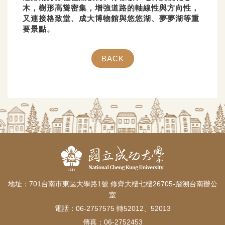
木，樹形高聳密集，增強道路的軸線性與方向性，
又連接格致堂、成大博物館與悠悠湖、夢夢湖等重
要景點。
BACK
地址：701台南市東區大學路1號 修齊大樓七樓26705-踏溯台南辦公
室
電話：06-2757575 轉52012、52013
傳真：06-2752453