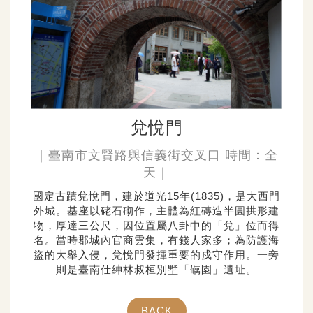
兌悅門
｜臺南市文賢路與信義街交叉口 時間：全
天｜
國定古蹟兌悅門，建於道光15年(1835)，是大西門
外城。基座以硓石砌作，主體為紅磚造半圓拱形建
物，厚達三公尺，因位置屬八卦中的「兌」位而得
名。當時郡城內官商雲集，有錢人家多；為防護海
盜的大舉入侵，兌悅門發揮重要的戍守作用。一旁
則是臺南仕紳林叔桓別墅「礪園」遺址。
BACK