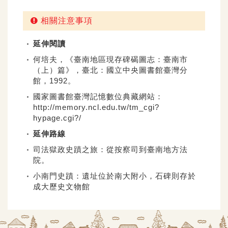
相關注意事項
延伸閱讀
何培夫，《臺南地區現存碑碣圖志：臺南市
（上）篇》，臺北：國立中央圖書館臺灣分
館，1992。
國家圖書館臺灣記憶數位典藏網站：
http://memory.ncl.edu.tw/tm_cgi?
hypage.cgi?/
延伸路線
司法獄政史蹟之旅：從按察司到臺南地方法
院。
小南門史蹟：遺址位於南大附小，石碑則存於
成大歷史文物館