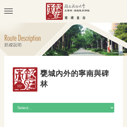
甕城內外的寧南與碑
林