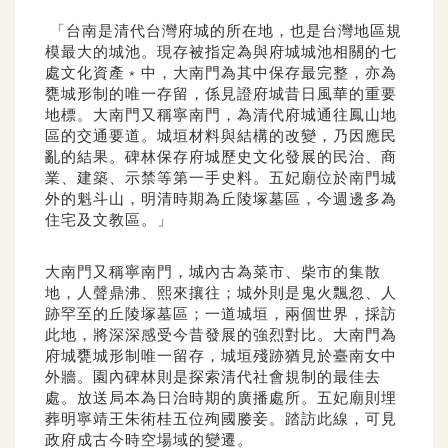
「台南是清代台灣府城的所在地，也是台灣地區規
模最大的城池。現存被指定為與府城城池相關的七
處文化資產﹡中，大南門為其中保存最完整，亦為
甕城形制的唯一存留，係見證府城昔日風華的重要
地標。大南門又稱寧南門，為清代府城通往鳳山地
區的交通要道。城垣材料與結構的改變，乃因應民
亂的結果。碑林保存府城歷史文化發展的民治、商
業、建築、示禁等第一手史料。五妃廟位於南門城
外的魁斗山，明清時期為丘陵塚墓區，今週邊多為
住宅及文教區。」
大南門又稱寧南門，城內古為菜市、柴市的集散
地，人聲鼎沸、熙來攘往；城外則是鬼火飄忽、人
跡罕至的丘陵塚墓區；一道城垣，兩個世界，採訪
此地，將深深感受今昔發展的強烈對比。大南門為
府城甕城形制唯一留存，城垣殘跡猶見於臺南女中
外牆。園內碑林則是探索清代社會規制的最佳去
處。放送局本為日治時期的廣播處所。五妃廟則埋
葬明寧靖王朱術桂五位殉國媵妾。踏訪此線，可見
政府成古今時空場域的變遷。