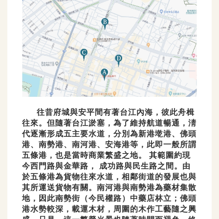
往昔府城與安平間有著台江內海，彼此舟楫
往來。但隨著台江淤塞，為了維持航道暢通，淸
代逐漸
形成五主要水道，分別為新港墘港、佛頭
港、南勢港、南河港、安海港等，此即一般所謂
五條港，也是
當時商業繁盛之地。 其範圍約現
今西門路與金華路， 成功路與民生路之間。由
於五條港為貨物往來水
道，相鄰街道的發展也與
其所運送貨物有關。南河港與南勢港為藥材集散
地，因此南勢街（今民權路）
中藥店林立；佛頭
港水勢較深，載運木材，周圍的木作工藝隨之興