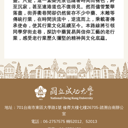
盛。只是，這一繁榮光景也隨著時間
而褪色，終
至沉寂，甚至連港道也不復得見。然而儘管繁華
落盡，街弄衢巷間卻仍然留存不少中藥、木
雕等
傳統行業，在時間洪流中，逆流而上，乘載著傳
承使命，使其行業文化延續至今。本路線將引領
同
學穿街走巷，探訪中藥貿易與信仰工藝的老行
業，感受老行業歷久彌堅的精神與文化底藴。
地址：701台南市東區大學路1號 修齊大樓七樓26705-踏溯台南辦公
室
電話：06-2757575 轉52012、52013