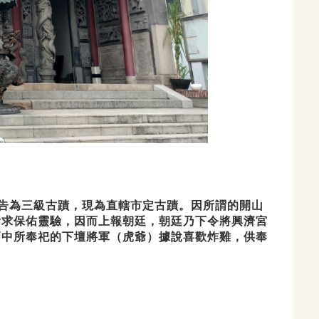
公告為三級
古蹟，現為直轄市定古蹟。因所謂的開山
祈求保佑靈驗，因而上報朝廷，朝廷乃下令將興濟宮
廟中所奉祀的
下壇將軍（虎爺）據說喜歡炸雞，供奉