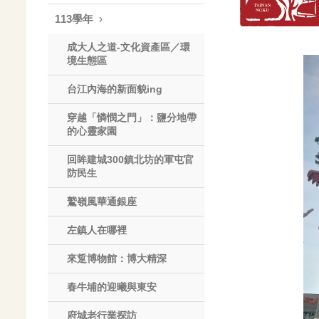
113學年
成大人之道-文化資產區／環
境生態區
台江內海的新面貌ing
穿越「憐憫之門」：鹽分地帶
的心靈家園
回眸建城300鎮北坊的軍屯官
防民生
鷲嶺風華通銀座
左鎮人在哪裡
來踅博物館：博大精深
春牛埔的迎曦與東安
府城老行業探訪