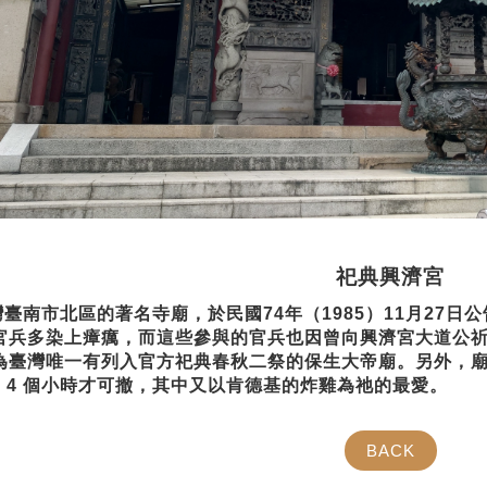
祀典興濟宮
南市北區的著名寺廟，於民國74年（1985）11月27日
官兵多染上瘴癘，而這些參與
的官兵也因曾向興濟宮大道公
為臺灣唯一有列入官方祀典春秋二祭的保生大帝廟。另外，
、4 個小時才可撤，其中又以肯德
基的炸雞為祂的最愛。
BACK