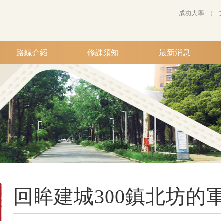
成功大學
路線介紹
修課須知
最新消息
回眸建城300鎮北坊的