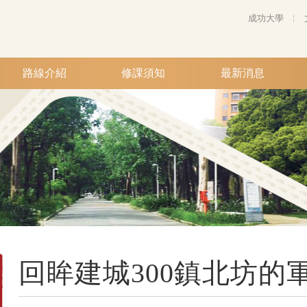
成功大學
路線介紹
修課須知
最新消息
回眸建城300鎮北坊的