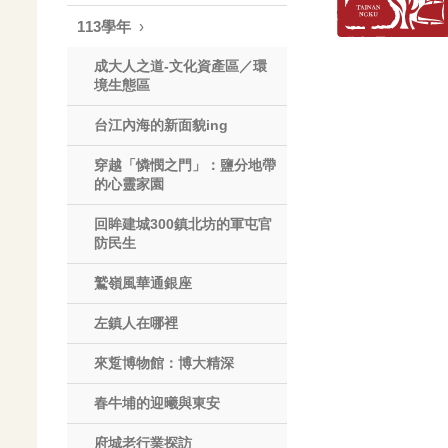
113學年
成大人之道-文化資產區／環
境生態區
台江內海的新面貌ing
穿越「憐憫之門」：鹽分地帶
的心靈家園
回眸建城300鎮北坊的軍屯官
防民生
鷲嶺風華通銀座
左鎮人在哪裡
來踅博物館：博大精深
春牛埔的迎曦與東安
府城老行業探訪