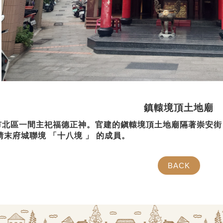
鎮轅境頂土地廟
區一間主祀福德正神。官建的鎭轅境頂土地廟隔著崇安街
末府城聯境 「十八境 」 的成員。
BACK