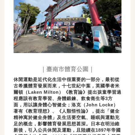
｜臺南市體育公園｜
休閒運動是近代化生活中很重要的一部分，最初從
古希臘體育發展而來，十七世紀中葉，英國學者米
爾頓（Laken Milton）《教育論》提出孩童學習過
程應該有教育學習、身體鍛鍊、飲食衛生等3方
面，用以讓身體心智健全；洛克（John Locke）
著有《教育理想》、《人類悟性論》，提出「健全
精神寓於健全身體」及生活要空氣、睡眠與運動充
足的概念，影響體育發展思想甚深。日本在明治維
新後，引入公共休閒及運動，且陸續在1897年帝國