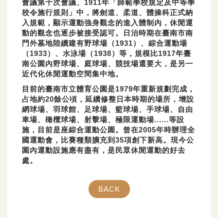
會議第十次會議、1911年「師範學校規定及中等學
校令施行規則」中，將劍道、柔道、體操科正式納
入規範，顯示運動強身觀念的進入體制內，休閒運
動的觀念也逐步被接受認可。日治時期在臺南市南
門外墓地陸續建有野球場（1931）、綜合運動場
（1933）、水泳場（1938）等，規模比1917年臺
南公園內野球場、庭球場、競技場還要大，是另一
近代化休閒運動空間集中地。
目前的臺南市立體育公園是1979年重新規劃完成，
占地約20餘公頃，延續修整日本時期的場所，增設
網球場、羽球館、足球場、籃球場、手球場、自由
車場、橄欖球場、射擊場、極限運動場......等設
施，目前是座綜合運動公園。曾在2005年時辦理全
國運動會，比賽種類擴充到35項創下新高。現今公
園內運動設施應有盡有，是民眾休閒運動的好去
處。
BACK