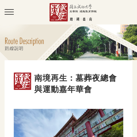
南境再生：墓葬夜總會
與運動嘉年華會