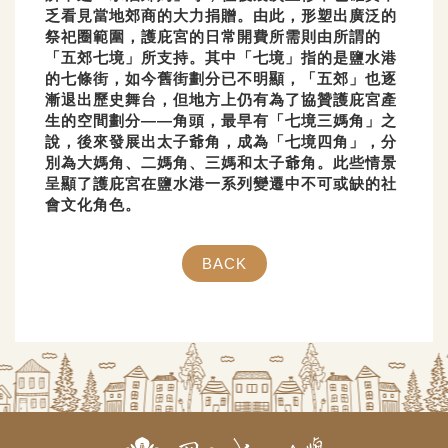
乏看見當地郊商的大力捐贈。由此，形塑出廣泛的
祭祀圈範圍，護庇宮的日常開費所需則由所謂的
「五郊七境」所支持。其中「七境」指的是鹽水港
的七條街，如今舊街劃分已不明顯，「五郊」也逐
漸退出歷史舞台，但地方上仍有為了協贊護庇宮產
生的空間劃分——角頭，最早有「七境三媽角」之
說，後來發展出太子爺角，成為「七境四角」，分
別為大媽角、二媽角、三媽和太子爺角。此些情景
呈顯了護庇宮在鹽水港一系列變遷中不可或缺的社
會文化角色。
BACK