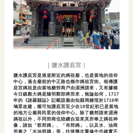
｜鹽水護庇宮｜
鹽水護庇宮是港道附近的媽祖廟，也是當地的信仰
中心，過去廟前的中正路也稱作媽祖宮街。相傳護
庇宮媽祖是由當地糖郊商戶由湄洲請來，又有據稱
今日鎮殿大媽是隨明鄭部將而來，無論如何，1717
年的《諸羅縣誌》記載該廟由知縣周鍾瑄於1716年
鳩眾改建，概可知護庇宮至少在18世紀初已是當地
的地方公廟與民眾的信仰中心。除了糖郊請來湄洲
媽祖以外，不同郊商也陸續自迎來其所奉之媽祖神
像，諸如「箃郊媽」、「布郊媽」，以及水、油商
所奉之「水油郊媽」等，往後幾次重修中也確實不