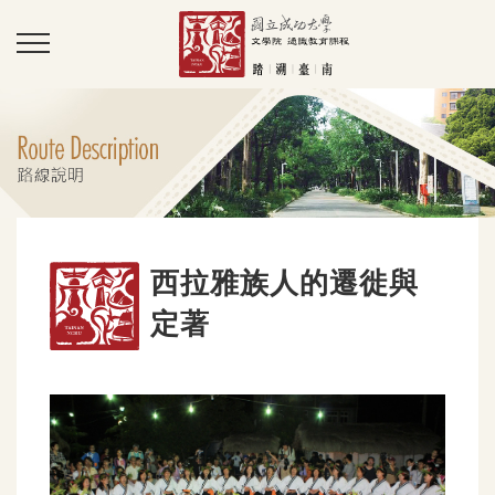
西拉雅族人的遷徙與
定著