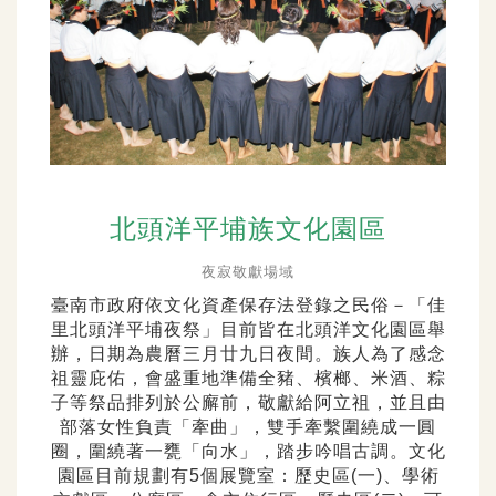
北頭洋平埔族文化園區
夜寂敬獻場域
臺南市政府依文化資產保存法登錄之民俗－「佳
里北頭洋平埔夜祭」目前皆在北頭洋文化園區舉
辦，日期為農曆三月廿九日夜間。族人為了感念
祖靈庇佑，會盛重地準備全豬、檳榔、米酒、粽
子等祭品排列於公廨前，敬獻給阿立祖，並且由
部落女性負責「牽曲」，雙手牽繫圍繞成一圓
圈，圍繞著一甕「向水」，踏步吟唱古調。文化
園區目前規劃有5個展覽室：歷史區(一)、學術