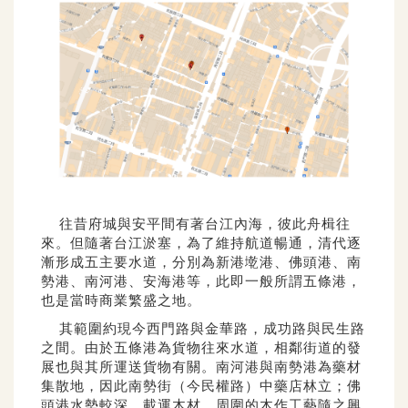
往昔府城與安平間有著台江內海，彼此舟楫往
來。但隨著台江淤塞，為了維持航道暢通，清代逐
漸形成五主要水道，分別為新港墘港、佛頭港、南
勢港、南河港、安海港等，此即一般所謂五條港，
也是當時商業繁盛之地。
其範圍約現今西門路與金華路，成功路與民生路
之間。由於五條港為貨物往來水道，相鄰街道的發
展也與其所運送貨物有關。南河港與南勢港為藥材
集散地，因此南勢街（今民權路）中藥店林立；佛
頭港水勢較深，載運木材，周圍的木作工藝隨之興