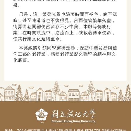
盛。
只是，這一繁榮光景也隨著時間而褪色，終至沉
寂，甚至連港道也不復得見。然而儘管繁華落盡，
街弄衢巷間卻仍然留存不少中藥、木雕等傳統行
業，在時間洪流中，逆流而上，乘載著傳承使命，
使其行業文化延續至今。
本路線將引領同學穿街走巷，探訪中藥貿易與信
仰工藝的老行業，感受老行業歷久彌堅的精神與文
化底蘊。
地址：701台南市東區大學路1號 修齊大樓七樓26705-踏溯台南辦公