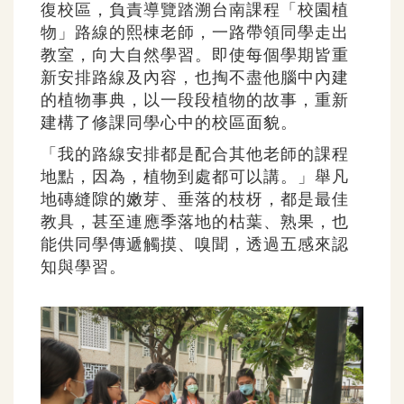
復校區，負責導覽踏溯台南課程「校園植
物」路線的熙棟老師，一路帶領同學走出
教室，向大自然學習。即使每個學期皆重
新安排路線及內容，也掏不盡他腦中內建
的植物事典，以一段段植物的故事，重新
建構了修課同學心中的校區面貌。
「我的路線安排都是配合其他老師的課程
地點，因為，植物到處都可以講。」舉凡
地磚縫隙的嫩芽、垂落的枝枒，都是最佳
教具，甚至連應季落地的枯葉、熟果，也
能供同學傳遞觸摸、嗅聞，透過五感來認
知與學習。