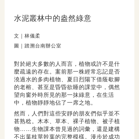
水泥叢林中的盎然綠意
文｜林儀柔
圖｜踏溯台南辦公室
對於絕大多數的人而言，植物或許不是什
麼疏遠的存在。案前那一株經常忘記是否
澆過水的多肉植物、夏日烈陽下借蔭歇腳
的老榕、甚至是昏昏欲睡的課堂中，偶然
望向窗外時所見的那一抹綠意，在生活
中，植物靜靜地佔了一席之地。
然而，人們對這些安靜的朋友們似乎並不
甚熟稔。木本、草本、裸子植物、被子植
物……生物課本曾見過的詞彙，還是建構
不出葉枝莖幹葉的完整模樣。漫步於成功