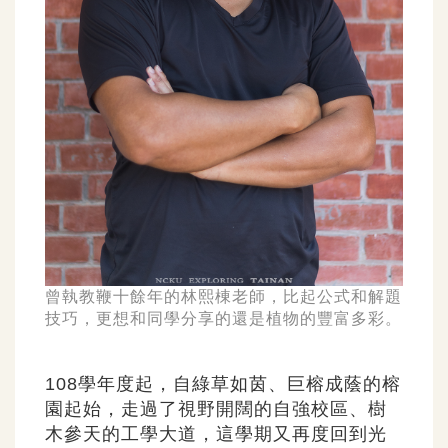
曾執教鞭十餘年的林熙棟老師，比起公式和解題
技巧，更想和同學分享的還是植物的豐富多彩。
108學年度起，自綠草如茵、巨榕成蔭的榕
園起始，走過了視野開闊的自強校區、樹
木參天的工學大道，這學期又再度回到光