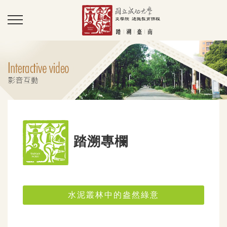
踏溯專欄
水泥叢林中的盎然綠意