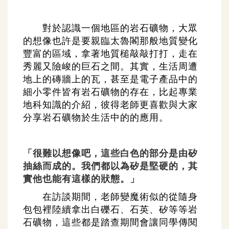
對於認識一個地區的岩石礦物，大眾
的想像也許是要親臨太魯閣那般地質變化
豐富的區域，拿著地質槌敲敲打打，走在
秀麗又險峻的巨石之間。其實，生活周遭
地上的磚牆上的瓦，甚至是電子產品中的
細小零件皆有岩石礦物的存在，比起專業
地科知識的介紹，彼得老師更喜歡與大家
分享岩石礦物於生活中的的應用。
「很難以想像吧，這些白色的部分是由矽
抽絲而成的。我們都以為矽是堅硬的，其
實他也能有這樣的狀態。」
在訪談期間，老師變魔術似的從隨身
包包裡陸續拿出白礫石、石英、矽等等岩
石礦物，這些都是踏查期間會讓同學傳閱