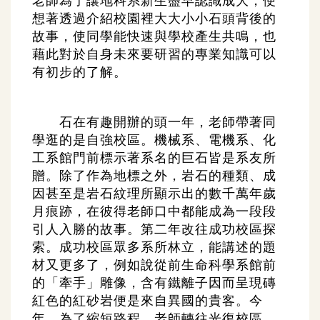
老師為了讓地科系新生盡早認識成大，便
想著透過介紹校園裡大大小小石頭背後的
故事，使同學能快速與學校產生共鳴，也
藉此對於自身未來要研習的專業知識可以
有初步的了解。
石在有趣開辦的頭一年，老師帶著同
學逛的是自強校區。機械系、電機系、化
工系館門前標示著系名的巨石皆是系友所
贈。除了作為地標之外，岩石的種類、成
因甚至是岩石紋理所顯示出的數千萬年歲
月痕跡，在彼得老師口中都能成為一段段
引人入勝的故事。第二年改往成功校區探
索。成功校區眾多系所林立，能講述的題
材又更多了，例如說從前生命科學系館前
的「牽手」雕像，含有鐵離子因而呈現磚
紅色的紅砂岩便是來自異國的貴客。今
年，為了縮短路程，老師轉往光復校區，