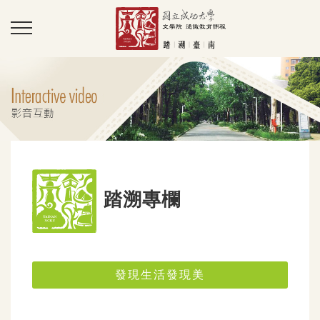
踏溯專欄
發現生活發現美