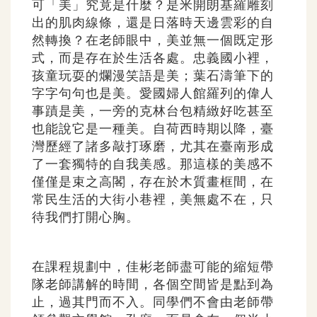
可「美」究竟是什麼？是米開朗基羅雕刻
出的肌肉線條，還是日落時天邊雲彩的自
然轉換？在老師眼中，美並無一個既定形
式，而是存在於生活各處。忠義國小裡，
孩童玩耍的爛漫笑語是美；葉石濤筆下的
字字句句也是美。愛國婦人館羅列的偉人
事蹟是美，一旁的克林台包精緻好吃甚至
也能說它是一種美。自荷西時期以降，臺
灣歷經了諸多敲打琢磨，尤其在臺南形成
了一套獨特的自我美感。那這樣的美感不
僅僅是束之高閣，存在於木質畫框間，在
常民生活的大街小巷裡，美無處不在，只
待我們打開心胸。
在課程規劃中，佳彬老師盡可能的縮短帶
隊老師講解的時間，各個空間皆是點到為
止，過其門而不入。同學們不會由老師帶