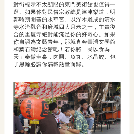
對街標示不太顯眼的東門美術館也值得一
逛。如果你對民俗宗教總是津津樂道，明
鄭時期開基的永華宮、以浮木雕成的清水
寺水流觀音和府城四大月老之一，主責復
合的重慶寺絕對能滿足你的好奇心。如果
你自詡為文藝青年，那就直奔臺灣文學館
和葉石濤紀念館吧！若你將「民以食為
天」奉做圭臬，肉圓、魚丸、水晶餃、包
子黑輪必讓你滿載熱量而歸。