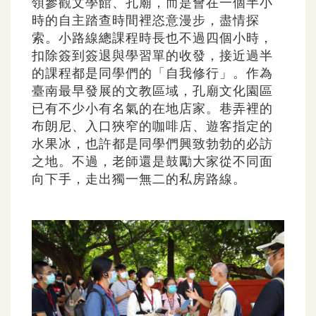
領參觀文學館、孔廟，而是會在一個半小
時的自主踏查時間裡恣意漫步，盡情探
索。小路線總課程時長也不過四個小時，
扣除簽到簽退與學習單的收發，接近過半
的課程都是同學們的「自我修行」。作為
臺南最早發展的文教區域，孔廟文化園區
已有不少小有名氣的在地店家。巷弄裡的
布朗尼、入口狹窄的咖啡店、遊客指定的
水果冰，也許都是同學們興致勃勃的必訪
之地。不過，老師還是鼓勵大家從不同面
向下手，走出獨一無二的私房路線。