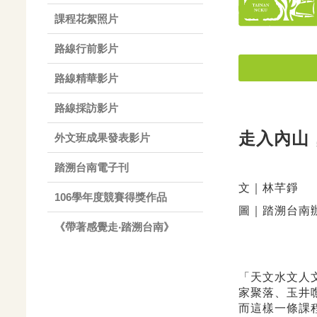
課程花絮照片
路線行前影片
路線精華影片
路線採訪影片
走入內山
外文班成果發表影片
踏溯台南電子刊
文｜林芊錚
106學年度競賽得獎作品
圖｜踏溯台南
《帶著感覺走‧踏溯台南》
「天文水文人
家聚落、玉井
而這樣一條課