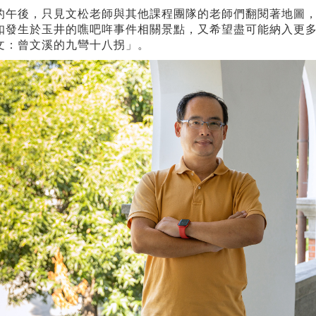
的午後，只見文松老師與其他課程團隊的老師們翻閱著地圖
扣發生於玉井的噍吧哖事件相關景點，又希望盡可能納入更
文：曾文溪的九彎十八拐」。