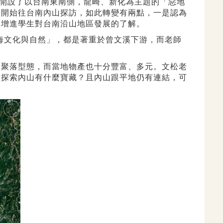
續開設了以台南東南側，龍崎、新化為主題的「惡地
程開始往台南內山探訪，如此轉變有兩點，一是認為
望增進學生對台南沿山地區發展的了解。
海文化與自然」，都是著重於曾文溪下游，而老師
的聚落型態，而當地物產也十分豐富、多元。文松老
們探索內山有什麼寶藏？且內山跟平地仍有連結，可