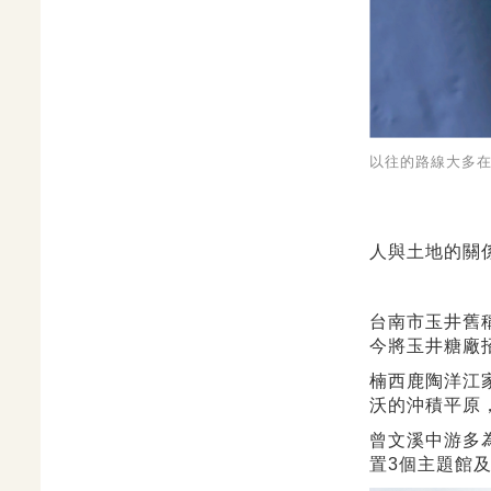
以往的路線大多在
人與土地的關
台南市玉井舊
今將玉井糖廠
楠西鹿陶洋江
沃的沖積平原
曾文溪中游多
置3個主題館