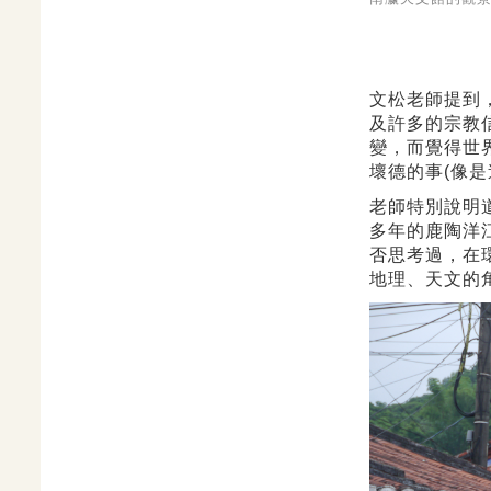
文松老師提到
及許多的宗教
變，而覺得世
壞德的事(像
老師特別說明
多年的鹿陶洋
否思考過，在
地理、天文的