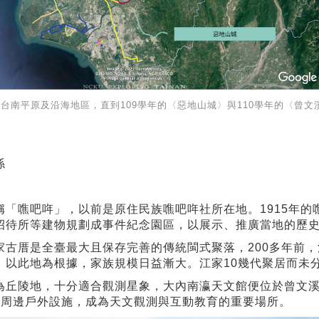
台南平原及沿海地區，直到109學年的〈惡地山城〉與110學年的〈曾
係
稱「噍吧哖」，以前是原住民族噍吧哖社所在地。1915年
招待所等建物規劃成事件紀念園區，以展示、推廣當地的歷
家古厝是全臺最大且保存完善的傳統閩式聚落，200多年前
，以此地為根據，家族規模日益漸大。江家10幾代聚居而未
為丘陵地，十分適合觀測星象，大內南瀛天文館便位於曾文
及周邊戶外設施，成為天文觀測與互動教育的重要場所。