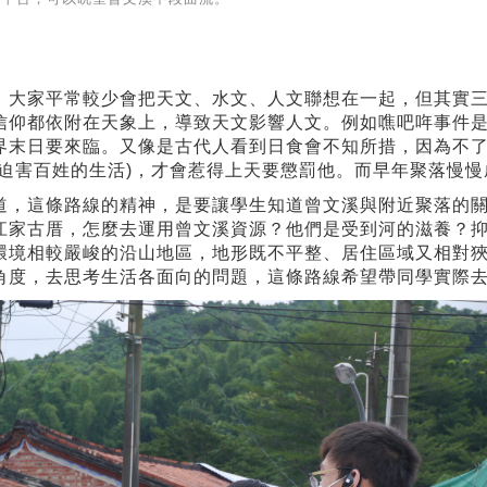
，大家平常較少會把天文、水文、人文聯想在一起，但其實
信仰都依附在天象上，導致天文影響人文。例如噍吧哖事件
界末日要來臨。又像是古代人看到日食會不知所措，因為不
是迫害百姓的生活)，才會惹得上天要懲罰他。而早年聚落慢
道，這條路線的精神，是要讓學生知道曾文溪與附近聚落的關
江家古厝，怎麼去運用曾文溪資源？他們是受到河的滋養？
環境相較嚴峻的沿山地區，地形既不平整、居住區域又相對
角度，去思考生活各面向的問題，這條路線希望帶同學實際