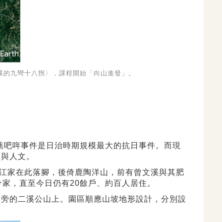
文溪的九彎十八拐〉，課程開始「向山進發」。
的噍吧哖事件是日治時期規模最大的抗日事件。而現
史與人文。
，江家在此落腳，後倚鹿陶洋山，前有曾文溪與其肥
分家，直至今日仍有20餘戶、約百人居住。
溪旁的二溪公山上。園區順應山坡地形設計，分別設