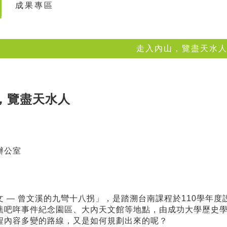
成果專區
走入內山，覽盡天水
，覽盡天水人
辦公室
文 — 曾文溪的九彎十八拐」，是踏溯台南課程於110學年
噍吧哖事件紀念園區、大內天文館等地點，由成功大學歷史
程內容多變的路線，又是如何規劃出來的呢？