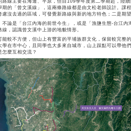
的路線主要在海邊、平原，但自109學年度第二學期起，陸
學期的「曾文溪線」，這兩條路線都是由文松老師設計。課
考慮沒去過的區域，可發覺新路線與新的地方特色；二是期
，不論是「台江內海的前世今生」，或是「漁鹽生態-台江內
路線，認識曾文溪中上游的地貌情形。
可能較不方便，但山上有豐富的平埔族群文化，保留較完整
大學在市中心，且同學也大多來自城市，山上踩點可以帶他
是怎麼互相交流？