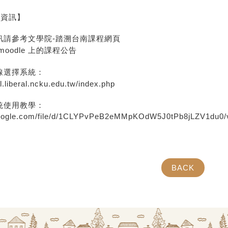
關資訊】
訊請參考文學院-踏溯台南課程網頁
oodle 上的課程公告
線選擇系統：
l.liberal.ncku.edu.tw/index.php
統使用教學：
.google.com/file/d/1CLYPvPeB2eMMpKOdW5J0tPb8jLZV1du0/
BACK