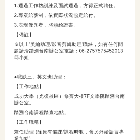
1.通過工作坊訓練及面試通過，方得正式聘任。
2.專案給薪制，依實際狀況協定給付。
3.表現優異者，將頒給證書。
【備註】
※以上'美編助理/影音剪輯助理'職缺，如有任何問
題請洽踏溯台南辦公室電話：06-2757575#52013
邱小姐
●職缺三、英文班助理：
【工作地點】
成功大學（光復校區）修齊大樓7F文學院踏溯台南
辦公室。
踏溯台南課程踏查地點。
【工作職稱】
兼任助理 (除原有備課/課程時數，會另外給語言專
業加給)