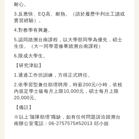
耐心。
3.反應快、EQ高、耐熱。（請於履歷中列出工讀或
實習經驗）。
4.對教學有興趣。
5.認同踏溯台南課程，以大學部同學為優先，碩士
生佳。（大一同學需修畢踏溯台南課程）
6.限成大學生。
【研究津貼】
1.通過工作坊訓練，方得正式聘任。
2.依學習型兼任助理聘用，時薪200元/小時，依校
內規定學士級每月上限10,000元，碩士每月上限
20,000元。
【備註】
※以上'隨隊助理'職缺，如有任何問題請洽踏溯台
南辦公室電話：06-2757575#52013 邱小姐