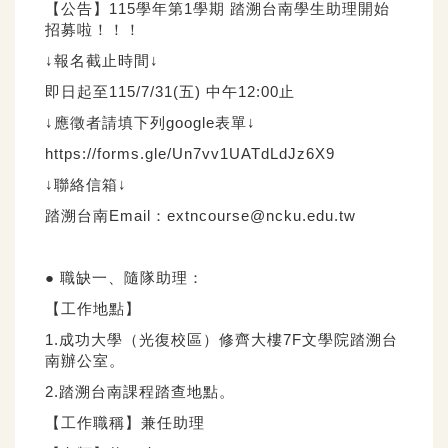
【公告】115學年第1學期 踏溯台南學生助理開始
招募啦！！！
↓報名截止時間↓
即日起至115/7/31(五) 中午12:00止
↓應徵者請填下列google表單↓
https://forms.gle/Un7vv1UATdLdJz6X9
↓聯絡信箱↓
踏溯台南Email：extncourse@ncku.edu.tw
● 職缺一、隨隊助理：
【工作地點】
1.成功大學（光復校區）修齊大樓7F文學院踏溯台
南辦公室。
2.踏溯台南課程踏查地點。
【工作職稱】兼任助理