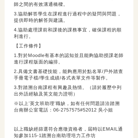
師之間的有效溝通橋樑。
3.協助解答學生在課程進行過程中的疑問與問題，
提供即時的解答與建議。
4.協助處理課前和課後的課務事宜，確保課程的順
利進行。
【工作條件】
1.對於Moodle有基本的認知並且能夠協助授課老師
進行課程版面的編排。
2.具備文書基礎技能，能夠應用於點名單/戶外踏查
手冊電子檔/學生成績/各式表單文件等製作。
3.對踏溯台南課程有興趣及熱情。（請於履歷中列
出外語經驗及英文能力證明）
※以上'英文班助理'職缺，如有任何問題請洽踏溯
台南辦公室電話：06-2757575#52012 吳小姐
以上職缺經篩選符合應徵資格者，屆時以EMAIL通
知參加115-1踏溯台南助理培力工作坊