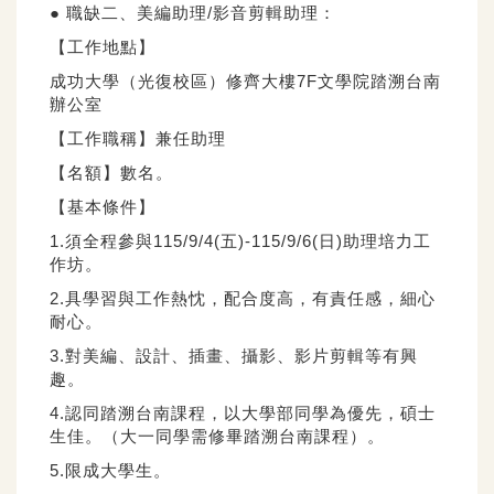
● 職缺二、美編助理/影音剪輯助理：
【工作地點】
成功大學（光復校區）修齊大樓7F文學院踏溯台南
辦公室
【工作職稱】兼任助理
【名額】數名。
【基本條件】
1.須全程參與115/9/4(五)-115/9/6(日)助理培力工
作坊。
2.具學習與工作熱忱，配合度高，有責任感，細心
耐心。
3.對美編、設計、插畫、攝影、影片剪輯等有興
趣。
4.認同踏溯台南課程，以大學部同學為優先，碩士
生佳。（大一同學需修畢踏溯台南課程）。
5.限成大學生。