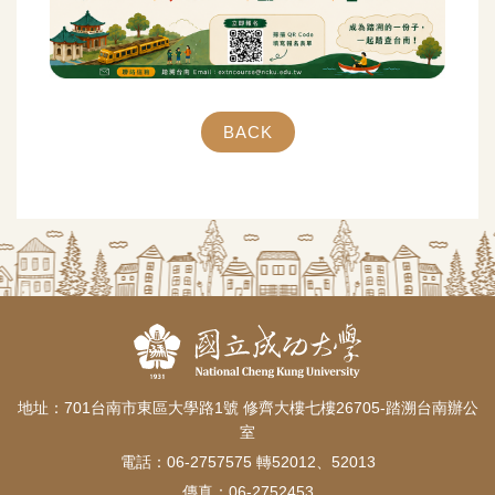
BACK
地址：701台南市東區大學路1號 修齊大樓七樓26705-踏溯台南辦公
室
電話：06-2757575 轉52012、52013
傳真：06-2752453