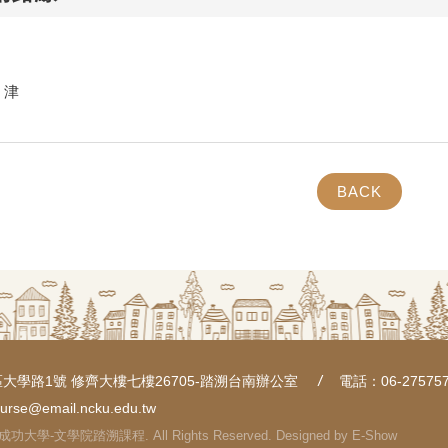
月津
BACK
大學路1號 修齊大樓七樓26705-踏溯台南辦公室
電話：06-275757
ourse@email.ncku.edu.tw
國立成功大學-文學院踏溯課程. All Rights Reserved. Designed by
E-Show