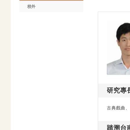
校外
研究專
古典戲曲、
踏溯台