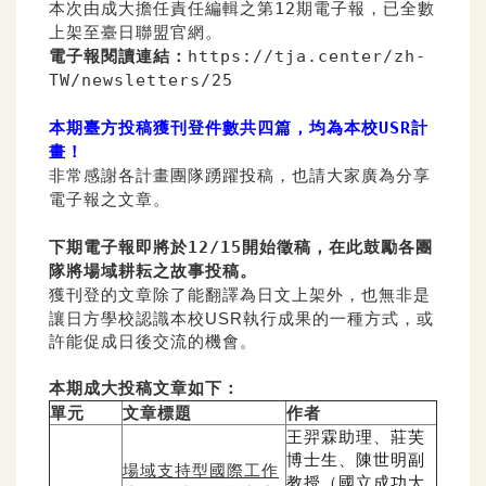
本次由成大擔任責任編輯之第12期電子報，
已全數
上架至臺日聯盟官網。
電子報閱讀連結：
https://tja.center/zh-
TW/newsletters/25
本期臺方投稿獲刊登件數共四篇，均為本校USR計
畫！
非常感謝各計畫團隊踴躍投稿，也請大家廣為分享
電子報之文章。
下期電子報即將於12/15開始徵稿，
在此鼓勵各團
隊將場域耕耘之故事投稿。
獲刊登的文章除了能翻譯為日文上架外，也無非是
讓日方學校認識本
校USR執行成果的一種方式，或
許能促成日後交流的機會。
本期成大投稿文章如下：
單元
文章標題
作者
王羿霖助理、莊芙
博士生、陳世明副
場域支持型國際工作
教授（國立成功大