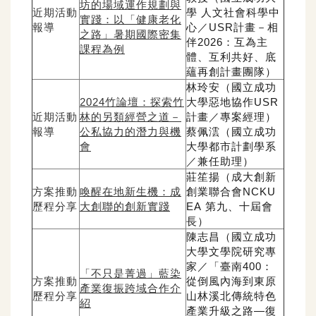
坊的場域運作規劃與
近期活動
學
人文社會科學中
實踐：以「健康老化
報導
心／
USR
計畫－相
之路」
暑期國際密集
伴
2026
：互為主
課程為例
體、
互利共好、底
蘊再創
計畫團隊
）
林玲安（國立成功
2024
竹論壇：探索竹
大學惡地協作
USR
近期活動
林的另類經營之道－
計畫／專案經理）
報導
公私協力的潛力與機
蔡佩澐（國立成功
會
大學都市計劃學系
／兼任助理）
莊笙揚（成大創新
方案推動
喚醒在地新生機：成
創業聯合會
NCKU
歷程分享
大創聯的創新實踐
EA
第九、十屆會
長）
陳志昌（國立成功
大學文學院研究專
家／「臺南
400
：
「不只是菁過」藍染
方案推動
從倒風內海到東原
產業復振跨域合作介
歷程分享
山林溪北傳統特色
紹
產業升級之路
—
復