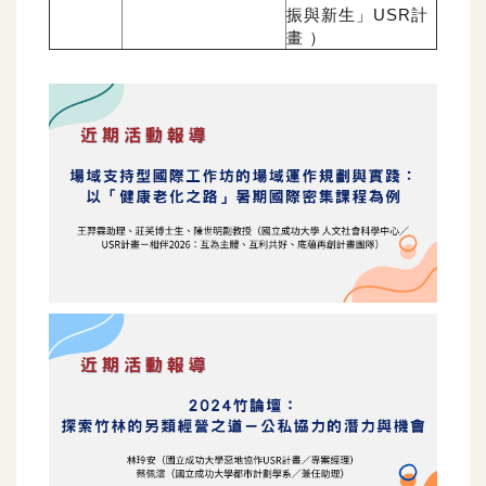
振與新生」
U
SR
計
畫
）